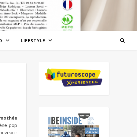
D
LIFESTYLE
imothée
scène pop
nouveau :