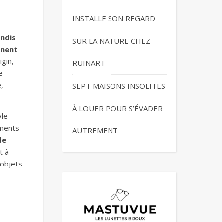
INSTALLE SON REGARD
ndis
SUR LA NATURE CHEZ
nnent
igin,
RUINART
e
,
SEPT MAISONS INSOLITES
À LOUER POUR S’ÉVADER
yle
oments
AUTREMENT
de
t à
 objets