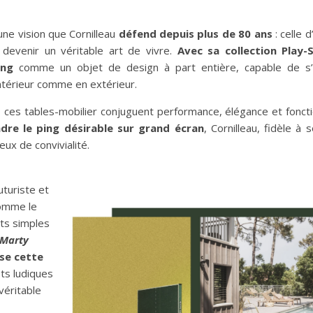
une vision que Cornilleau
défend depuis plus de 80 ans
: celle d
devenir un véritable art de vivre.
Avec sa collection Play-S
ping
comme un objet de design à part entière, capable de s’
ntérieur comme en extérieur.
ces tables-mobilier conjuguent performance, élégance et fonctio
re le ping désirable sur grand écran
, Cornilleau, fidèle à
ieux de convivialité.
uturiste et
comme le
ts simples
Marty
ise cette
ets ludiques
véritable