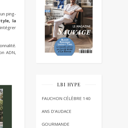
’un ping-
tyle, la
intégrer
nnalité.
 son ADN,
LBI HYPE
FAUCHON CÉLÈBRE 140
ANS D’AUDACE
GOURMANDE