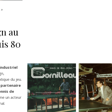
 »
gn au
uis 80
industriel
gn,
atique du jeu.
 partenaire
ennis de
me un acteur
nal.