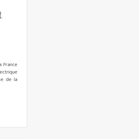
t
a France
ectrique
se de la