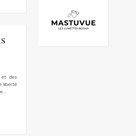
is
 et des
e liberté
ée…