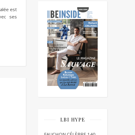
salée est
vec ses
LBI HYPE
FAUCHON CÉLÈBRE 140