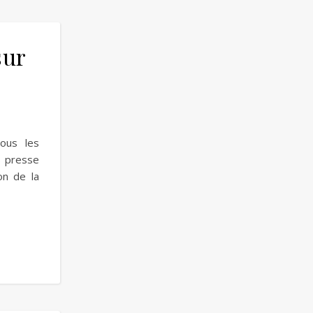
sur
ous les
s presse
on de la