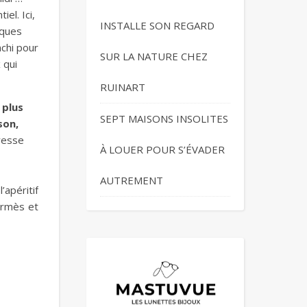
el. Ici,
INSTALLE SON REGARD
lques
mchi pour
SUR LA NATURE CHEZ
 qui
RUINART
 plus
SEPT MAISONS INSOLITES
son,
resse
À LOUER POUR S’ÉVADER
AUTREMENT
apéritif
ermès et