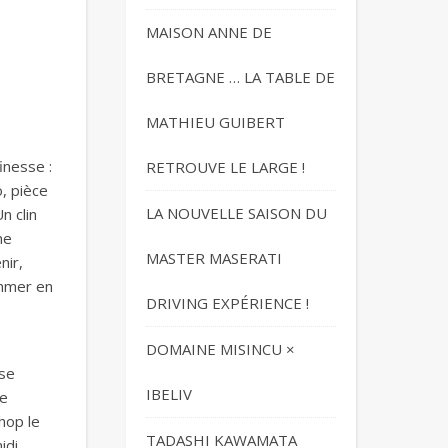
MAISON ANNE DE
BRETAGNE … LA TABLE DE
MATHIEU GUIBERT
finesse :
RETROUVE LE LARGE !
, pièce
LA NOUVELLE SAISON DU
n clin
ne
MASTER MASERATI
nir,
immer en
DRIVING EXPÉRIENCE !
DOMAINE MISINCU ×
se
IBELIV
le
hop le
TADASHI KAWAMATA
idi …