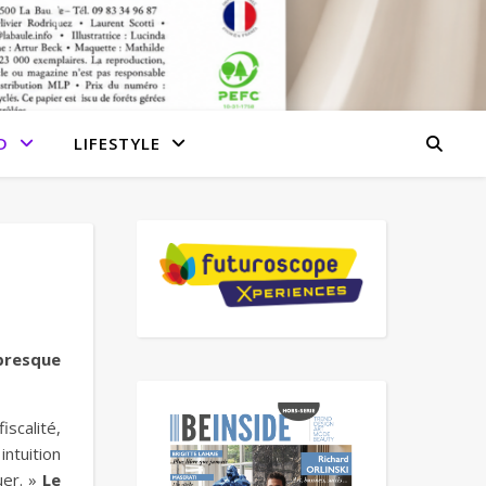
D
LIFESTYLE
 presque
iscalité,
ntuition
uer. »
Le