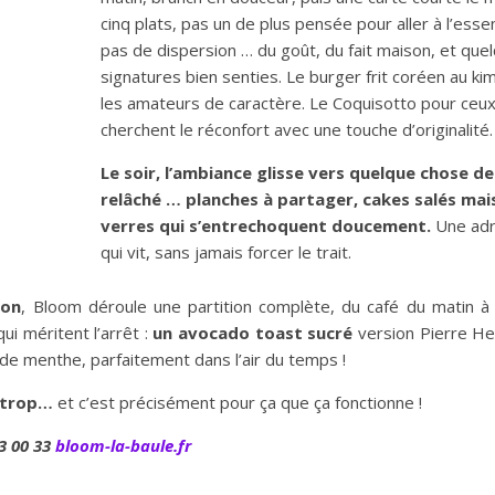
cinq plats, pas un de plus pensée pour aller à l’essenti
pas de dispersion … du goût, du fait maison, et que
signatures bien senties. Le burger frit coréen au ki
les amateurs de caractère. Le Coquisotto pour ceux
cherchent le réconfort avec une touche d’originalité.
Le soir, l’ambiance glisse vers quelque chose de
relâché … planches à partager, cakes salés mai
verres qui s’entrechoquent doucement.
Une ad
qui vit, sans jamais forcer le trait.
son
, Bloom déroule une partition complète, du café du matin à l’
i méritent l’arrêt :
un avocado toast sucré
version Pierre H
de menthe, parfaitement dans l’air du temps !
e trop…
et c’est précisément pour ça que ça fonctionne !
3 00 33
bloom-la-baule.fr