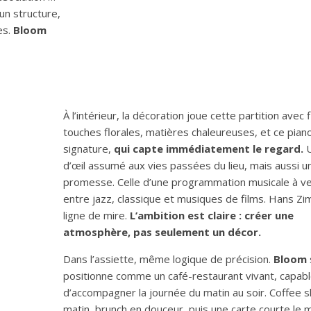
’un structure,
es.
Bloom
À l’intérieur, la décoration joue cette partition avec 
touches florales, matières chaleureuses, et ce piano
signature,
qui capte immédiatement le regard.
U
d’œil assumé aux vies passées du lieu, mais aussi u
promesse. Celle d’une programmation musicale à ve
entre jazz, classique et musiques de films. Hans Z
ligne de mire.
L’ambition est claire : créer une
atmosphère, pas seulement un décor.
Dans l’assiette, même logique de précision.
Bloom
positionne comme un café-restaurant vivant, capab
d’accompagner la journée du matin au soir. Coffee s
matin, brunch en douceur, puis une carte courte le m