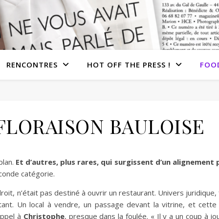
RENCONTRES
HOT OFF THE PRESS !
FOO
FLORAISON BAULOISE
plan.
Et d’autres, plus rares, qui surgissent d’un alignement
econde catégorie.
droit, n’était pas destiné à ouvrir un restaurant. Univers juridique, f
ant. Un local à vendre, un passage devant la vitrine, et cette i
appel à
Christophe
, presque dans la foulée. « Il y a un coup à jo