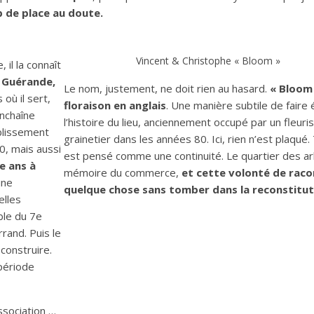
p de place au doute.
Vincent & Christophe « Bloom »
, il la connaît
 Guérande,
Le nom, justement, ne doit rien au hasard.
« Bloom 
où il sert,
floraison en anglais
. Une manière subtile de faire 
nchaîne
l’histoire du lieu, anciennement occupé par un fleuri
ablissement
grainetier dans les années 80. Ici, rien n’est plaqué.
0, mais aussi
est pensé comme une continuité. Le quartier des ar
e ans à
mémoire du commerce,
et cette volonté de raco
une
quelque chose sans tomber dans la reconstitut
elles
ble du 7e
rand. Puis le
 construire.
période
ssociation …