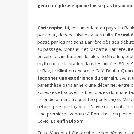
genre de phrase qui ne laisse pas beaucou
Christophe
, lui, est un enfant du pays. La Baule
par cœur, de ses cuisines à ses nuits.
Formé à
passé par les maisons Barrière dès ses débuts 
au passage, Monsieur et Madame Barrière, il e
ensuite les institutions locales : le Ship Inn, ét
mythique de la station dans les années 80 et 9
le Bax, le Klimt ou encore le Café Bouillu.
Quinz
façonner une expérience du terrain
, avant 
parenthèse parisienne d’une décennie, entre b
adresses et souvenirs bien placés dont une ta
arrondissement fréquentée par François Mitter
retour, presque logique. L’envie de ralentir, de
Une première aventure à Pornichet, en pleine 
Covid.
Et enfin Bloom
!
Entre Vincent et Christophe, le lien dépasse l’a