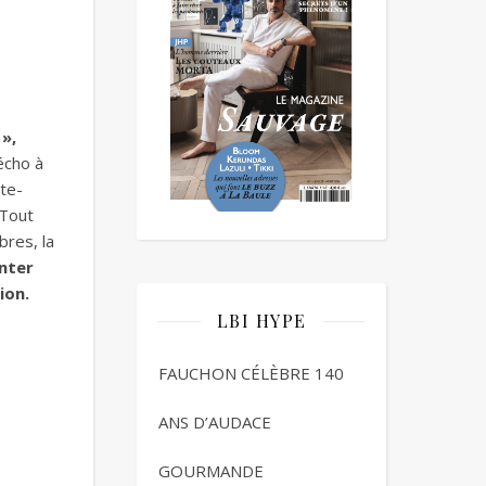
»,
écho à
ste-
 Tout
bres, la
nter
ion.
LBI HYPE
FAUCHON CÉLÈBRE 140
ANS D’AUDACE
GOURMANDE