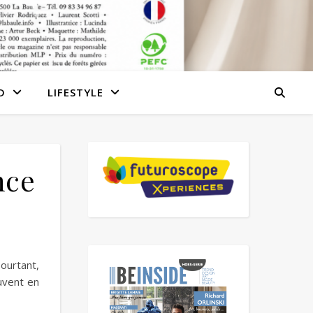
D
LIFESTYLE
nce
ourtant,
uvent en