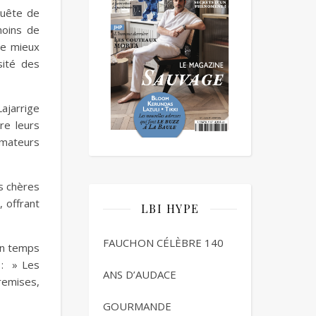
quête de
moins de
le mieux
sité des
Lajarrige
re leurs
mmateurs
ns chères
, offrant
LBI HYPE
FAUCHON CÉLÈBRE 140
un temps
 : » Les
ANS D’AUDACE
remises,
GOURMANDE