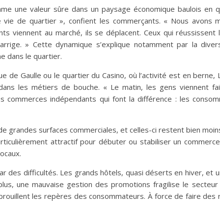
omme une valeur sûre dans un paysage économique baulois en 
ne vie de
quartier », confient les commerçants. « Nous avons 
ents viennent au marché, ils se déplacent. Ceux qui réussissent 
jarrige. » Cette dynamique s’explique notamment par la diver
 dans le quartier.
de Gaulle ou le quartier du Casino, où l’activité est en berne, 
dans les métiers de bouche. « Le matin, les gens viennent fai
 des commerces indépendants qui font la différence : les conso
u de grandes surfaces commerciales, et celles-ci restent bien moi
articulièrement attractif pour débuter ou stabiliser un commerce
locaux.
 des difficultés. Les grands hôtels, quasi déserts en hiver, et 
 plus, une mauvaise gestion des promotions fragilise le secteur
brouillent les repères des consommateurs. À force de faire des 